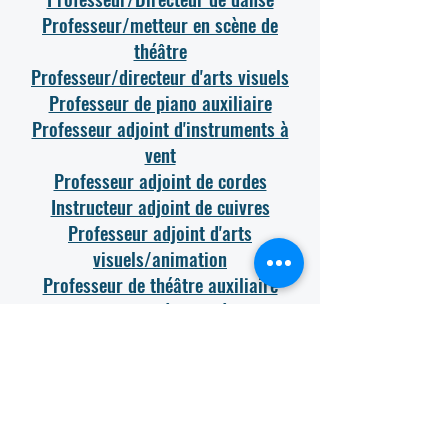
Professeur/metteur en scène de
théâtre
Professeur/directeur d'arts visuels
Professeur de piano auxiliaire
Professeur adjoint d'instruments à
vent
Professeur adjoint de cordes
Instructeur adjoint de cuivres
Professeur adjoint d'arts
visuels/animation
Professeur de théâtre auxiliaire
Professeur associé de cinéma et de
télévision
Professeur de danse auxiliaire
L'Académie des arts visuels et du spectacle Floretta P. Carson
est un employeur qui respecte l'égalité des chances et ne